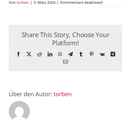
für
Von
torben
|
5. März 2024
|
Kommentare deaktiviert
Bereitstellung
des
Beratungsangeb
EUTB
Share This Story, Choose Your
Platform!
Facebook
X
Reddit
LinkedIn
WhatsApp
Telegram
Tumblr
Pinterest
Vk
Xing
E-
Mail
Über den Autor:
torben