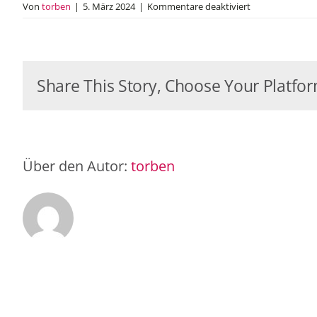
für
Von
torben
|
5. März 2024
|
Kommentare deaktiviert
Inklusive
Tanzperforman
auf
der
Share This Story, Choose Your Platfor
Eröffnungsfeier
der
Special
Olympics
in
Berlin
Über den Autor:
torben