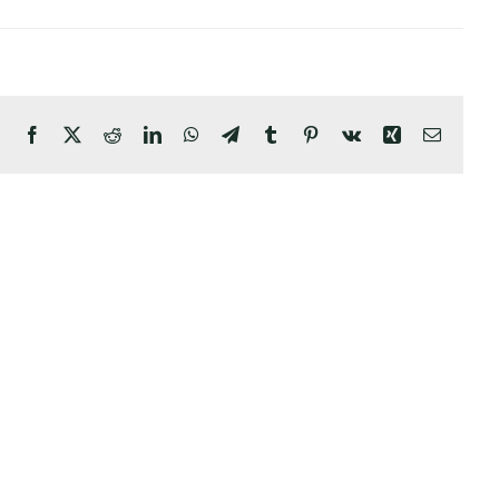
Facebook
X
Reddit
LinkedIn
WhatsApp
Telegram
Tumblr
Pinterest
Vk
Xing
E-
Mail