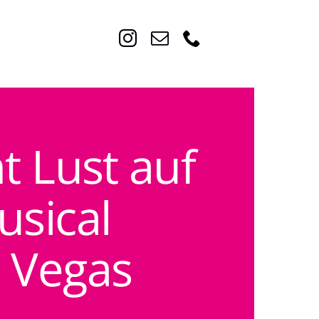
Start
Über uns
t Lust auf
Angebote
Veranstaltungen
usical
Mitmachen & Spenden
 Vegas
Neuigkeiten
Kontakt