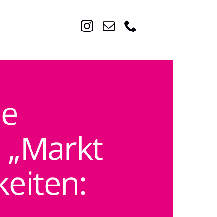
Start
Über uns
se
Angebote
Veranstaltungen
s „Markt
Mitmachen & Spenden
keiten:
Neuigkeiten
Kontakt