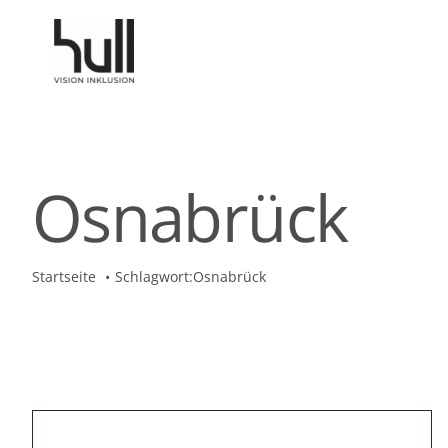
Zum
Inhalt
springen
Osnabrück
Startseite
Schlagwort:
Osnabrück